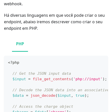
webhook.
Há diversas linguagens em que você pode criar o seu
endpoint, abaixo iremos descrever como criar o seu
endpoint em PHP.
PHP
<?php
// Get the JSON input data
$input
=
file_get_contents
(
'php://input'
)
;
// Decode the JSON data into an associative 
$data
=
json_decode
(
$input
,
true
)
;
// Access the charge object