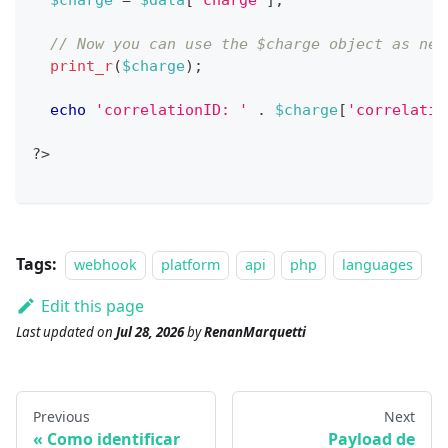
$charge
=
$data
[
'charge'
]
;
// Now you can use the $charge object as nee
print_r
(
$charge
)
;
echo
'correlationID: '
.
$charge
[
'correlatio
?
>
Tags:
webhook
platform
api
php
languages
Edit this page
Last updated
on
Jul 28, 2026
by
RenanMarquetti
Previous
Next
Como identificar
Payload de