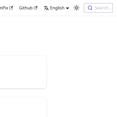
nPix
Github
English
Search...