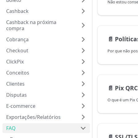
Boleto
Cashback
Cashback na próxima
compra
📄️
Política
Cobrança
Checkout
Por que não pos
ClickPix
Conceitos
Clientes
📄️
Pix QRC
Disputas
O que é um Pix 
E-commerce
Exportações/Relatórios
FAQ
📄️
SSL/TLS