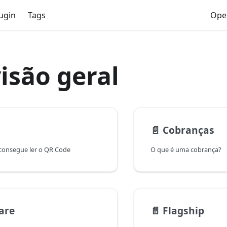
ugin
Tags
Ope
isão geral
📄️
Cobranças
consegue ler o QR Code
O que é uma cobrança?
are
📄️
Flagship