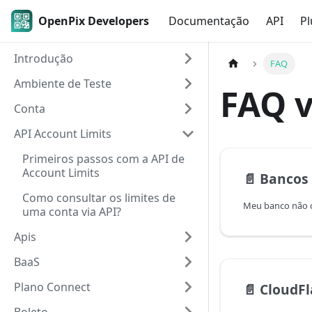
OpenPix Developers
Documentação
API
Pl
Introdução
FAQ
Ambiente de Teste
FAQ v
Conta
API Account Limits
Primeiros passos com a API de
Account Limits
📄️
Bancos
Como consultar os limites de
Meu banco não 
uma conta via API?
Apis
BaaS
Plano Connect
📄️
CloudFl