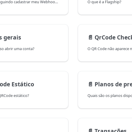
Não estou conseguindo cadastrar meu Webhook ?
O que é a Flagship?
s gerais
📄️
QrCode Chec
so abrir uma conta?
O QR Code não aparece 
ode Estático
📄️
Planos de preç
QRCode estático?
Quais são os planos disp
📄️
Transações