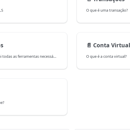
LS
O que é uma transação?
os
📄️
Conta Virtua
A OpenPix possui todas as ferramentas necessárias para gerenciar os usuários dentro da sua plataforma. Aqui você pode encontrar as principais dúvidas referente ao assunto.
O que é a conta virtual?
ue?