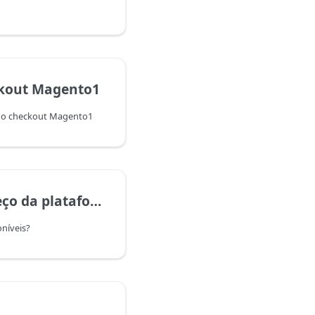
kout Magento1
no checkout Magento1
o da plataforma
oníveis?