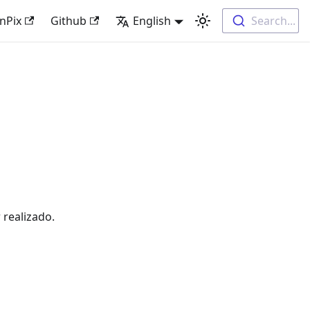
nPix
Github
English
Search...
 realizado.