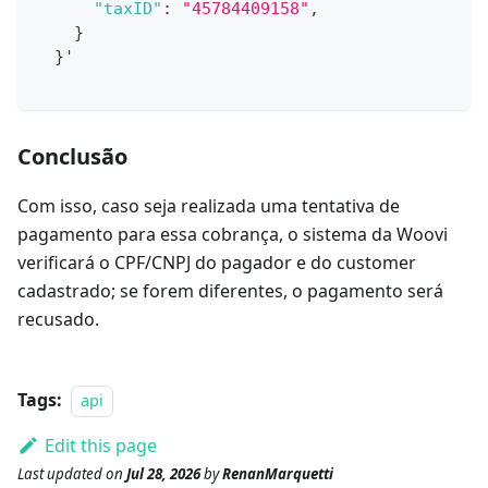
"taxID"
:
"45784409158"
,
}
}
'
Conclusão
Com isso, caso seja realizada uma tentativa de
pagamento para essa cobrança, o sistema da Woovi
verificará o CPF/CNPJ do pagador e do customer
cadastrado; se forem diferentes, o pagamento será
recusado.
Tags:
api
Edit this page
Last updated
on
Jul 28, 2026
by
RenanMarquetti