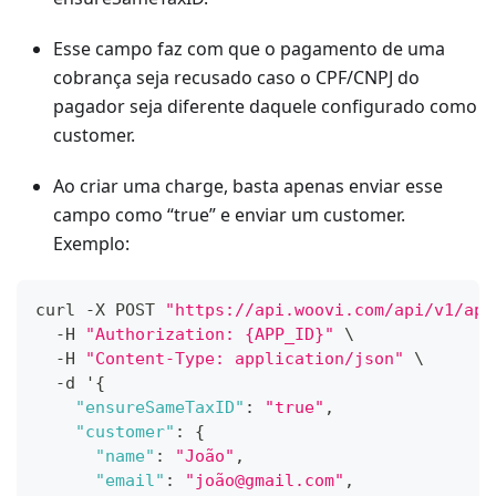
Esse campo faz com que o pagamento de uma
cobrança seja recusado caso o CPF/CNPJ do
pagador seja diferente daquele configurado como
customer.
Ao criar uma charge, basta apenas enviar esse
campo como “true” e enviar um customer.
Exemplo:
curl -X POST 
"https://api.woovi.com/api/v1/app
  -H 
"Authorization: {APP_ID}"
 \
  -H 
"Content-Type: application/json"
 \
  -d '
{
"ensureSameTaxID"
:
"true"
,
"customer"
:
{
"name"
:
"João"
,
"email"
:
"joão@gmail.com"
,