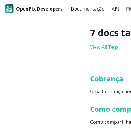
OpenPix Developers
Documentação
API
Pl
7 docs t
View All Tags
Cobrança
Uma Cobrança per
Como compa
Como compartilha