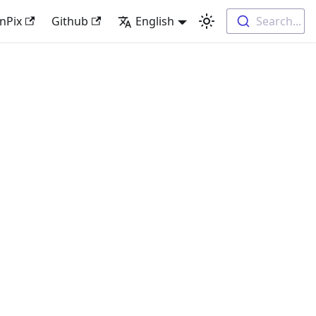
nPix
Github
English
Search...