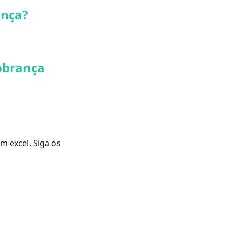
ança?
obrança
o
m excel. Siga os