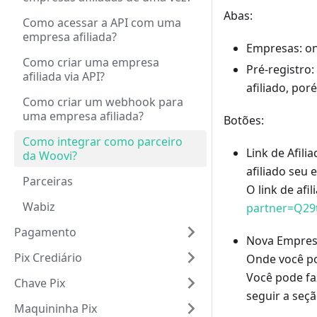
Abas:
Como acessar a API com uma
empresa afiliada?
Empresas: on
Como criar uma empresa
Pré-registro
afiliada via API?
afiliado, po
Como criar um webhook para
uma empresa afiliada?
Botões:
Como integrar como parceiro
Link de Afili
da Woovi?
afiliado seu 
Parceiras
O link de afi
Wabiz
partner=Q2
Pagamento
Nova Empre
Pix Crediário
Onde você po
Você pode fa
Chave Pix
seguir a seç
Maquininha Pix