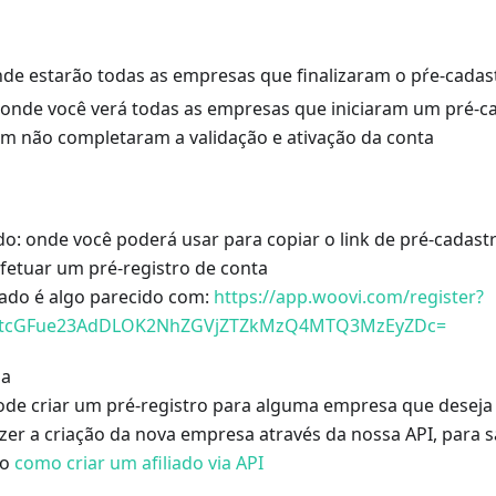
de estarão todas as empresas que finalizaram o pŕe-cadas
: onde você verá todas as empresas que iniciaram um pré-
rém não completaram a validação e ativação da conta
ado: onde você poderá usar para copiar o link de pré-cadast
efetuar um pré-registro de conta
liado é algo parecido com:
https://app.woovi.com/register?
9tcGFue23AdDLOK2NhZGVjZTZkMzQ4MTQ3MzEyZDc=
sa
de criar um pré-registro para alguma empresa que deseja s
zer a criação da nova empresa através da nossa API, para 
ão
como criar um afiliado via API