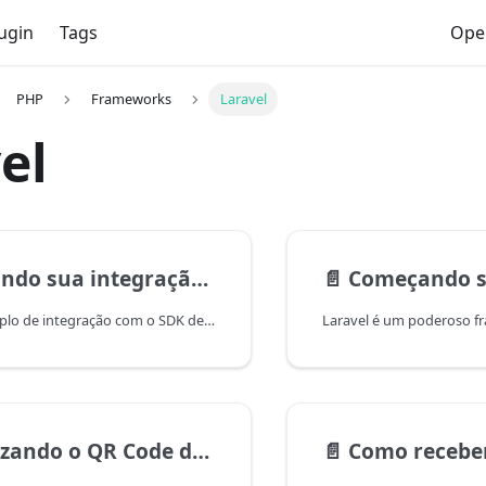
ugin
Tags
Ope
PHP
Frameworks
Laravel
el
 integração OpenPix com Laravel
📄️
Começando sua integraç
Temos um exemplo de integração com o SDK de PHP e Laravel preparado para você em nosso repositório do GitHub//github.com/Open-Pix/laravel-backend-integration
QR Code de uma cobrança Pix no Laravel
📄️
Como receber webhooks e