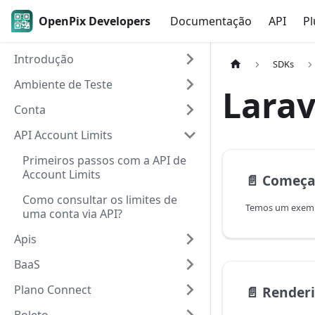
OpenPix Developers
Documentação
API
Pl
Introdução
SDKs
Ambiente de Teste
Larav
Conta
API Account Limits
Primeiros passos com a API de
Account Limits
📄️
Começando sua
Como consultar os limites de
uma conta via API?
Apis
BaaS
Plano Connect
📄️
Renderizando o 