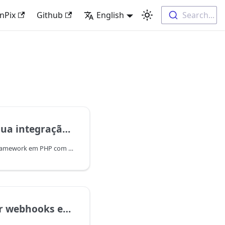
nPix
Github
English
Search...
ão OpenPix com Laravel
Laravel é um poderoso framework em PHP com uma sintaxe elegante e expressiva, que permite avançar rapidamente em suas soluções, sem se preocupar com detalhes pequenos.
m sua aplicação Laravel