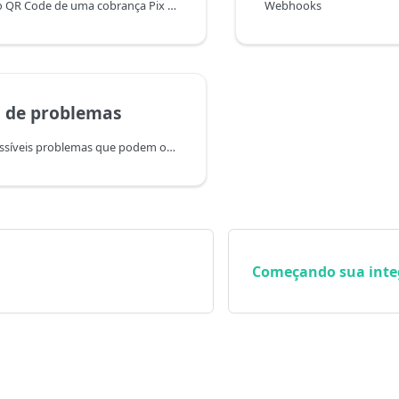
Para renderizar o QR Code de uma cobrança Pix em uma página da sua aplicação Laravel, acesse o template Blade que irá exibir a cobrança.
Webhooks
 de problemas
Veja sobre os possíveis problemas que podem ocorrer ao utilizar nossa integração com o Laravel:
Começando sua inte