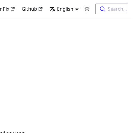
nPix
Github
English
Search...
contante que