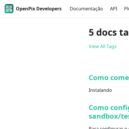
OpenPix Developers
Documentação
API
Pl
5 docs t
View All Tags
Como come
Instalando
Como confi
sandbox/te
Para configurar o 