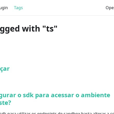
ugin
Tags
Ope
agged with "ts"
çar
gurar o sdk para acessar o ambiente
ste?
sdk para utilizar os endpoints de sandbox basta alterar a 