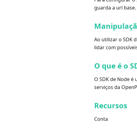
guarda a url base.
Manipulaçã
Ao utilizar o SDK 
lidar com possívei
O que é o S
O SDK de Node é u
serviços da OpenP
Recursos
Conta