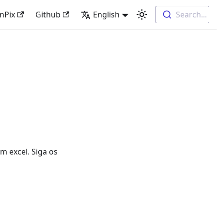
nPix
Github
English
Search...
m excel. Siga os