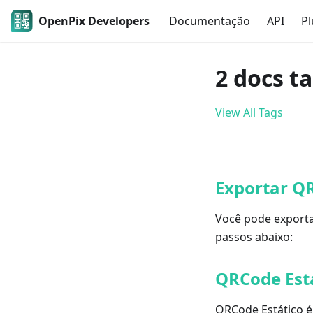
OpenPix Developers
Documentação
API
Pl
2 docs t
View All Tags
Exportar QR
Você pode exportar
passos abaixo:
QRCode Est
QRCode Estático é