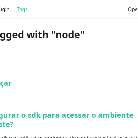
ugin
Tags
Ope
agged with "node"
çar
gurar o sdk para acessar o ambiente
ste?
sdk para utilizar os endpoints de sandbox basta alterar a 