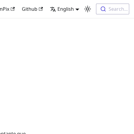
nPix
Github
English
Search...
contante que