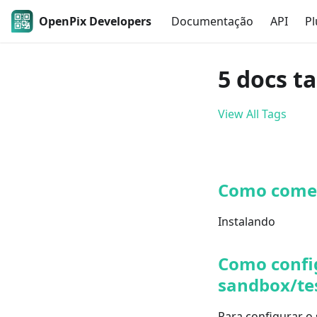
OpenPix Developers
Documentação
API
Pl
5 docs t
View All Tags
Como come
Instalando
Como confi
sandbox/te
Para configurar o 