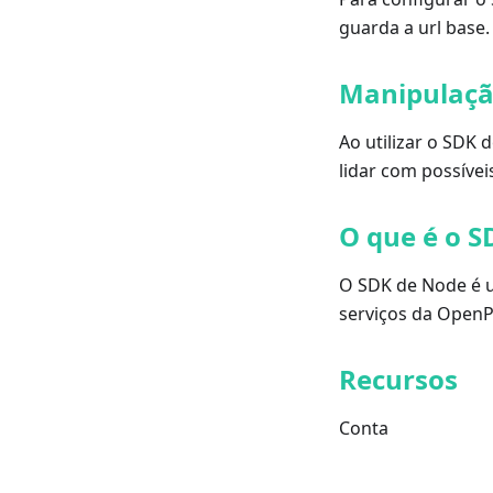
guarda a url base.
Manipulaçã
Ao utilizar o SDK 
lidar com possívei
O que é o S
O SDK de Node é u
serviços da OpenP
Recursos
Conta