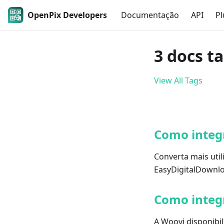
OpenPix Developers
Documentação
API
Pl
3 docs t
View All Tags
Como integr
Converta mais util
EasyDigitalDownl
Como integr
A Woovi disponibi