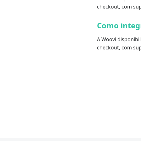
checkout, com sup
Como integr
A Woovi disponibi
checkout, com sup