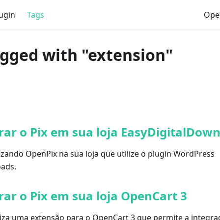
ugin
Tags
Ope
agged with "extension"
ar o Pix em sua loja EasyDigitalDow
izando OpenPix na sua loja que utilize o plugin WordPress
oads.
ar o Pix em sua loja OpenCart 3
liza uma extensão para o OpenCart 3 que permite a integra