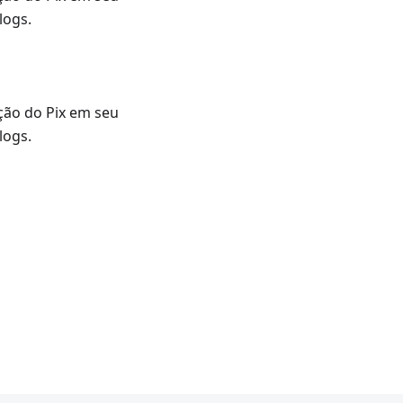
logs.
ção do Pix em seu
logs.