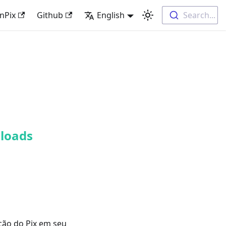
nPix
Github
English
Search...
nloads
ção do Pix em seu