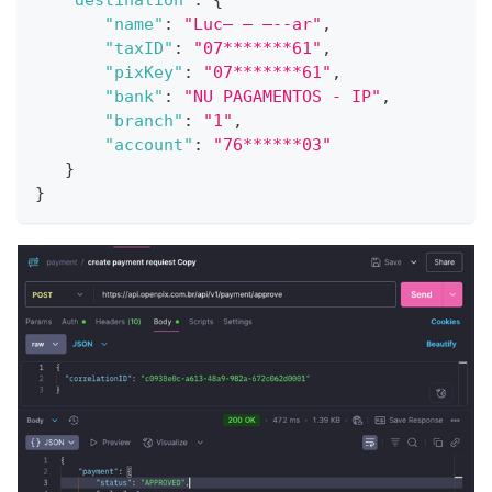
"destination"
:
{
"name"
:
"Luc— – —--ar"
,
"taxID"
:
"07*******61"
,
"pixKey"
:
"07*******61"
,
"bank"
:
"NU PAGAMENTOS - IP"
,
"branch"
:
"1"
,
"account"
:
"76******03"
}
}