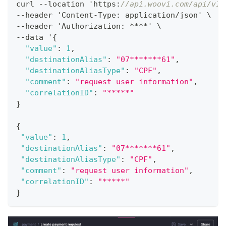
curl --location 'https
:
//api.woovi.com/api/v1/
--header 'Content-Type
:
 application/json' \
--header 'Authorization
:
 ****' \
--data '
{
"value"
:
1
,
"destinationAlias"
:
"07*******61"
,
"destinationAliasType"
:
"CPF"
,
"comment"
:
"request user information"
,
"correlationID"
:
"*****"
}
{
"value"
:
1
,
"destinationAlias"
:
"07*******61"
,
"destinationAliasType"
:
"CPF"
,
"comment"
:
"request user information"
,
"correlationID"
:
"*****"
}