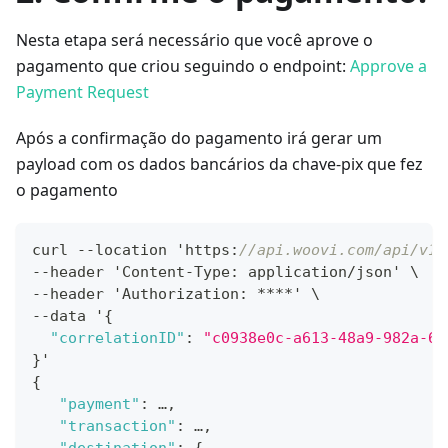
Nesta etapa será necessário que você aprove o
pagamento que criou seguindo o endpoint:
Approve a
Payment Request
Após a confirmação do pagamento irá gerar um
payload com os dados bancários da chave-pix que fez
o pagamento
curl --location 'https
:
//api.woovi.com/api/v1/
--header 'Content-Type
:
 application/json' \
--header 'Authorization
:
 ****' \
--data '
{
"correlationID"
:
"c0938e0c-a613-48a9-982a-67
}
'
{
"payment"
:
 …
,
"transaction"
:
 …
,