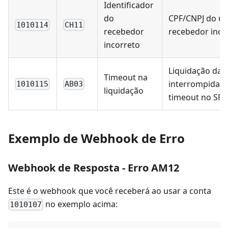
Identificador
do
CPF/CNPJ do us
1010114
CH11
recebedor
recebedor inco
incorreto
Liquidação da 
Timeout na
interrompida d
1010115
AB03
liquidação
timeout no SPI
Exemplo de Webhook de Erro
Webhook de Resposta - Erro AM12
Este é o webhook que você receberá ao usar a conta
no exemplo acima:
1010107