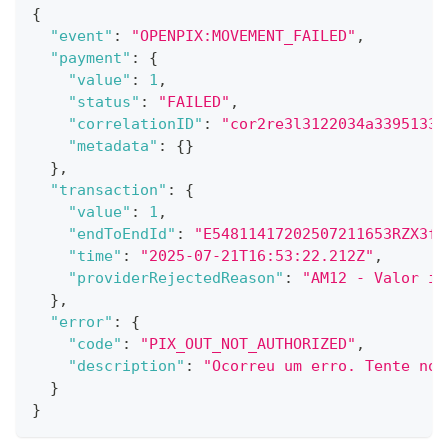
{
"event"
:
"OPENPIX:MOVEMENT_FAILED"
,
"payment"
:
{
"value"
:
1
,
"status"
:
"FAILED"
,
"correlationID"
:
"cor2re3l3122034a33951334
"metadata"
:
{
}
}
,
"transaction"
:
{
"value"
:
1
,
"endToEndId"
:
"E54811417202507211653RZX3fR
"time"
:
"2025-07-21T16:53:22.212Z"
,
"providerRejectedReason"
:
"AM12 - Valor in
}
,
"error"
:
{
"code"
:
"PIX_OUT_NOT_AUTHORIZED"
,
"description"
:
"Ocorreu um erro. Tente nov
}
}