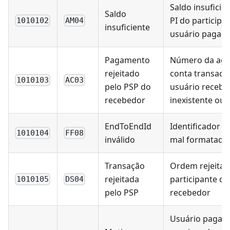
Saldo insuficie
Saldo
PI do participa
1010102
AM04
insuficiente
usuário pagad
Pagamento
Número da agê
rejeitado
conta transaci
1010103
AC03
pelo PSP do
usuário recebe
recebedor
inexistente ou 
EndToEndId
Identificador 
1010104
FF08
inválido
mal formatado
Transação
Ordem rejeitad
rejeitada
participante do
1010105
DS04
pelo PSP
recebedor
Usuário pagado