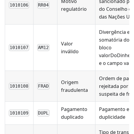
Motivo
sancionado por
1010106
RR04
regulatório
do Conselho d
das Nações Un
Divergência ent
somatória dos 
Valor
bloco
1010107
AM12
inválido
valorDoDinhe
e o campo valo
Ordem de pag
Origem
rejeitada por 
1010108
FRAD
fraudulenta
suspeita de fr
Pagamento
Pagamento efe
1010109
DUPL
duplicado
duplicidade
Tipo de transa