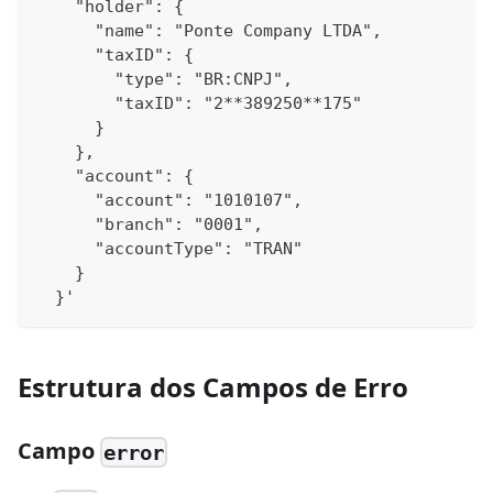
    "holder": {
      "name": "Ponte Company LTDA",
      "taxID": {
        "type": "BR:CNPJ",
        "taxID": "2**389250**175"
      }
    },
    "account": {
      "account": "1010107",
      "branch": "0001",
      "accountType": "TRAN"
    }
  }'
Estrutura dos Campos de Erro
Campo
error