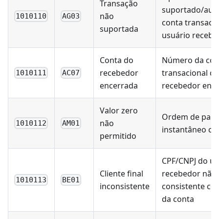
Transação
suportado/auto
não
1010110
AG03
conta transaci
suportada
usuário recebe
Conta do
Número da con
recebedor
transacional d
1010111
AC07
encerrada
recebedor enc
Valor zero
Ordem de pag
não
1010112
AM01
instantâneo co
permitido
CPF/CNPJ do us
Cliente final
recebedor não 
1010113
BE01
inconsistente
consistente com
da conta