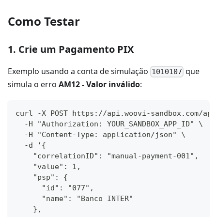
Como Testar
1. Crie um Pagamento PIX
Exemplo usando a conta de simulação
que
1010107
simula o erro
AM12 - Valor inválido
:
curl -X POST https://api.woovi-sandbox.com/api
  -H "Authorization: YOUR_SANDBOX_APP_ID" \
  -H "Content-Type: application/json" \
  -d '{
    "correlationID": "manual-payment-001",
    "value": 1,
    "psp": {
      "id": "077",
      "name": "Banco INTER"
    },