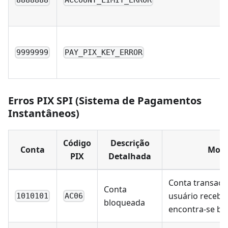
9999999
PAY_PIX_KEY_ERROR
Erros PIX SPI (Sistema de Pagamentos
Instantâneos)
Código
Descrição
Conta
Moti
PIX
Detalhada
Conta transaci
Conta
usuário recebe
1010101
AC06
bloqueada
encontra-se b