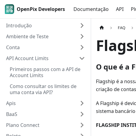
OpenPix Developers
Documentação
API
Pl
Introdução
FAQ
Ambiente de Teste
Flags
Conta
API Account Limits
O que é a F
Primeiros passos com a API de
Account Limits
Flagship é a noss
Como consultar os limites de
criação de contas
uma conta via API?
Apis
A Flagship é dev
sistema bancário 
BaaS
Plano Connect
FLAGSHIP INST