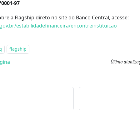
/0001-97
bre a Flagship direto no site do Banco Central, acesse:
gov.br/estabilidadefinanceira/encontreinstituicao
q
flagship
ágina
Última atualiz