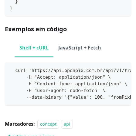
}
}
Exemplos em código
Shell + cURL
JavaScript + Fetch
  curl 'https://api.openpix.com.br/api/v1/tran
      -H "Accept: application/json" \
      -H "Content-Type: application/json" \
      -H "user-agent: node-fetch" \
      --data-binary '{"value": 100, "fromPixKe
Marcadores:
concept
api