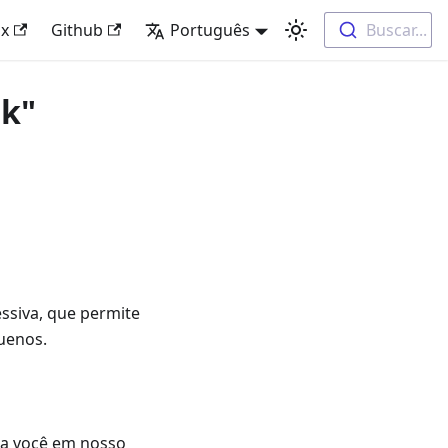
x
Github
Português
Buscar...
dk"
ssiva, que permite
uenos.
ra você em nosso