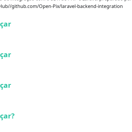
tHub//github.com/Open-Pix/laravel-backend-integration
çar
çar
çar
çar?