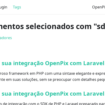
ugin
Tags
OpenPi
entos selecionados com "s
cadores
sua integração OpenPix com Laravel
roso framework em PHP com uma sintaxe elegante e expre
nte em suas soluções, sem se preocupar com detalhes peq
sua integração OpenPix com Laravel
 de integração com o SDK de PHP e Laravel preparado pa