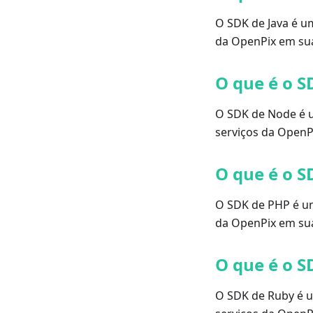
O SDK de Java é um
da OpenPix em sua
O que é o S
O SDK de Node é u
serviços da OpenP
O que é o S
O SDK de PHP é um 
da OpenPix em sua
O que é o S
O SDK de Ruby é u