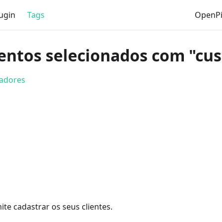
ugin
Tags
OpenPi
entos selecionados com "cu
cadores
te cadastrar os seus clientes.