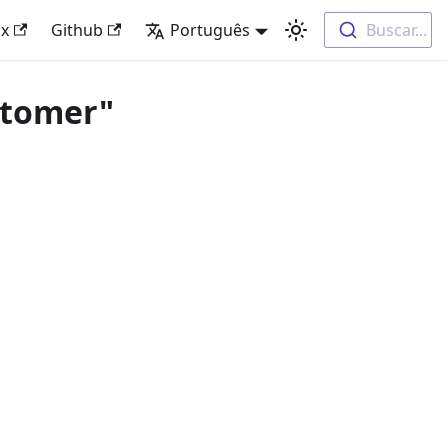
x
Github
Português
Buscar...
stomer"