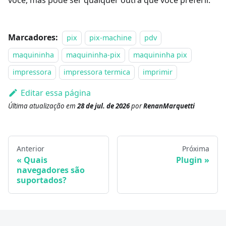
você, mas pode ser qualquer outra que você preferir.
Marcadores:
pix
pix-machine
pdv
maquininha
maquininha-pix
maquininha pix
impressora
impressora termica
imprimir
Editar essa página
Última atualização
em
28 de jul. de 2026
por
RenanMarquetti
Anterior
Próxima
Quais
Plugin
navegadores são
suportados?